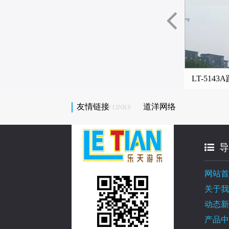
-5140C跳跳云设施
LT-5142C跳跳云设施
LT-514
友情链接
道洋网络
/ LINKS
导
网站首
关于我
动态新
产品中